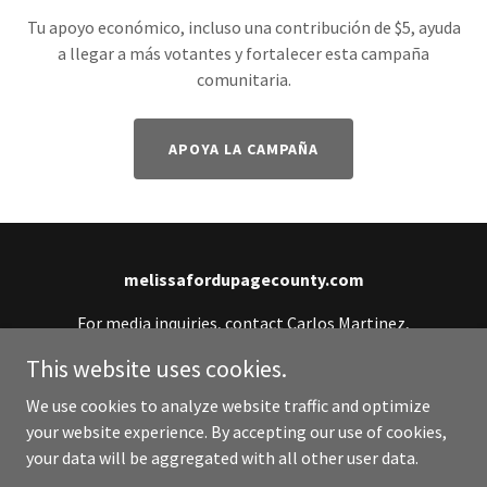
Tu apoyo económico, incluso una contribución de $5, ayuda
a llegar a más votantes y fortalecer esta campaña
comunitaria.
APOYA LA CAMPAÑA
melissafordupagecounty.com
For media inquiries, contact Carlos Martinez,
Campaign Manager: (331) 701-0990 or
This website uses cookies.
info@melissafordupagecounty.com
We use cookies to analyze website traffic and optimize
your website experience. By accepting our use of cookies,
Copyright © 2026 melissafordupagecounty.com - All
your data will be aggregated with all other user data.
Rights Reserved.